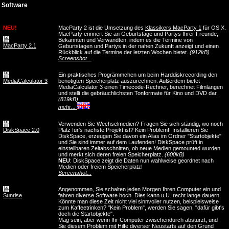
Software
NEU!
MacParty 2 ist die Umsetzung des
Klassikers MacParty 1
für OS X.
MacParty erinnert Sie an Geburtstage und Partys Ihrer Freunde,
Bekannten und Verwandten, indem es die Termine von
MacParty 2.1
Geburtstagen und Partys in der nahen Zukunft anzeigt und einen
Rückblick auf die Termine der letzten Wochen bietet.
(912kB)
Screenshot...
Ein praktisches Progrämmchen um beim Harddiskrecording den
MediaCalculator 3
benötigten Speicherplatz auszurechnen. Außerdem bietet
MediaCalculator 3 einen Timecode-Rechner, berechnet Filmlängen
und stellt die gebräuchlichsten Tonformate für Kino und DVD dar.
(819kB)
mehr...
Verwenden Sie Wechselmedien? Fragen Sie sich ständig, wo noch
DiskSpace 2.0
Platz für's nächste Projekt ist? Kein Problem!! Installieren Sie
DiskSpace, erzeugen Sie davon ein Alias im Ordner "Startobjekte"
und Sie sind immer auf dem Laufenden! DiskSpace prüft in
einstellbaren Zeitabschnitten, ob neue Medien gemounted wurden
und merkt sich deren freien Speicherplatz.
(600kB)
NEU
: DiskSpace zeigt die Daten nun wahlweise geordnet nach
Medien oder freiem Speicherplatz!
Screenshot...
Angenommen, Sie schalten jeden Morgen Ihren Computer ein und
Sunrise
fahren diverse Software hoch. Dies kann u.U. recht lange dauern.
Könnte man diese Zeit nicht viel sinnvoller nutzen, beispielsweise
zum Kaffeetrinken? "Kein Problem", werden Sie sagen, "dafür gibt's
doch die Startobjekte".
Mag sein, aber wenn Ihr Computer zwischendurch abstürzt, und
Sie diesem Problem mit Hilfe diverser Neustarts auf den Grund