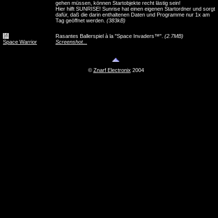
gehen müssen, können Startobjekte recht lästig sein!
Hier hilft SUNRISE! Sunrise hat einen eigenen Startordner und sorgt
dafür, daß die darin enthaltenen Daten und Programme nur 1x am
Tag geöffnet werden.
(383kB)
Rasantes Ballerspiel à la "Space Invaders™".
(2.7MB)
Space Warrior
Screenshot...
©
Znarf Electronix
2004