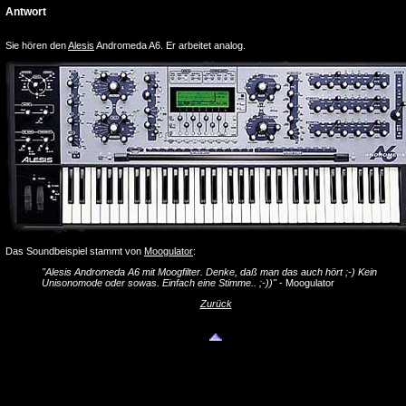
Antwort
Sie hören den
Alesis
Andromeda A6. Er arbeitet analog.
Das Soundbeispiel stammt von
Moogulator
:
"Alesis Andromeda A6 mit Moogfilter. Denke, daß man das auch hört ;-) Kein
Unisonomode oder sowas. Einfach eine Stimme.. ;-))"
- Moogulator
Zurück