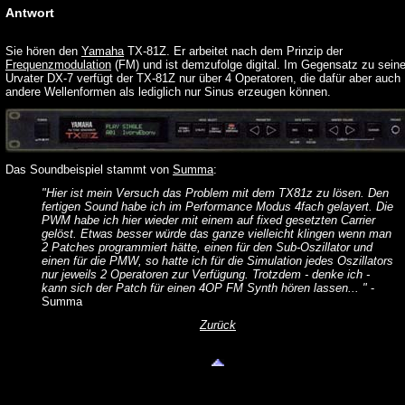
Antwort
Sie hören den
Yamaha
TX-81Z. Er arbeitet nach dem Prinzip der
Frequenzmodulation
(FM) und ist demzufolge digital. Im Gegensatz zu sein
Urvater DX-7 verfügt der TX-81Z nur über 4 Operatoren, die dafür aber auch
andere Wellenformen als lediglich nur Sinus erzeugen können.
Das Soundbeispiel stammt von
Summa
:
"Hier ist mein Versuch das Problem mit dem TX81z zu lösen. Den
fertigen Sound habe ich im Performance Modus 4fach gelayert. Die
PWM habe ich hier wieder mit einem auf fixed gesetzten Carrier
gelöst. Etwas besser würde das ganze vielleicht klingen wenn man
2 Patches programmiert hätte, einen für den Sub-Oszillator und
einen für die PMW, so hatte ich für die Simulation jedes Oszillators
nur jeweils 2 Operatoren zur Verfügung. Trotzdem - denke ich -
kann sich der Patch für einen 4OP FM Synth hören lassen... "
-
Summa
Zurück