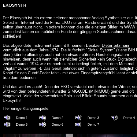
EKOSYNTH
Der Ekosynth ist ein extrem seltener monophoner Analog-Synthesizer aus It
Selbst im Internet wird die Firma EKO nur am Rande erwähnt und der Synth
selbst überhaupt nicht. In sofern könnten dies die einzigen Bilder im WWW 
zumindest lassen die spärlichen Funde der gängigen Suchmaschinen darau
schließen!
Das abgebildete Instrument stammt lt. seinem Besitzer
Dieter Sitzmann
vermutlich aus dem Jahre 1974. Die Aufschrift "Digital System" (siehe Bild 
oben) könnte allerdings auch auf ein etwas späteres Herstellungsdatum
hinweisen, denn auch wenn mit ziemlicher Sicherheit kein Stück Digitaltech
verbaut wurde: 1974 war es noch nicht unbedingt üblich, mit dem Merkmal
"Digital" zu werben ;-). Das Gerät befindet sich in gutem Zustand: lediglich 
Knopf für den Cutoff-Fader fehlt - mit etwas Fingerspitzengefühl lässt er sic
trotzdem bedienen.
Und das wird es auch! Denn der EKO verstaubt nicht etwa in der Vitrine, s
wird von dem befreundeten Künstler SIMGO.DE (
MINIMUM
) gerne und oft
eingesetzt. Viele der verwendeten Solo- und Effekt-Sounds stammen aus 
Ekosynth!
Hier einige Klangbeispiele:
Demo 1
Demo 2
Demo 3
Demo 4
Demo 5
Demo 6
Demo 7