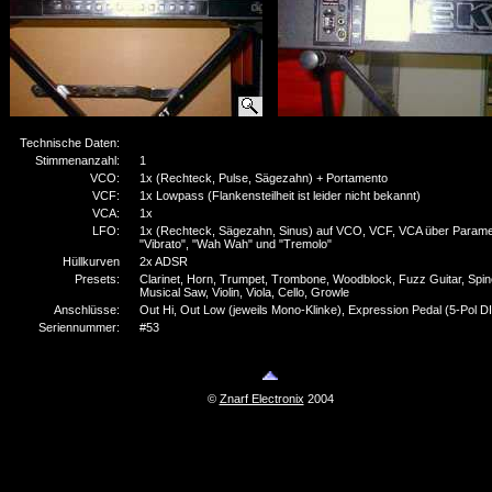
Technische Daten:
Stimmenanzahl:
1
VCO:
1x (Rechteck, Pulse, Sägezahn) + Portamento
VCF:
1x Lowpass (Flankensteilheit ist leider nicht bekannt)
VCA:
1x
LFO:
1x (Rechteck, Sägezahn, Sinus) auf VCO, VCF, VCA über Parame
"Vibrato", "Wah Wah" und "Tremolo"
Hüllkurven
2x ADSR
Presets:
Clarinet, Horn, Trumpet, Trombone, Woodblock, Fuzz Guitar, Spin
Musical Saw, Violin, Viola, Cello, Growle
Anschlüsse:
Out Hi, Out Low (jeweils Mono-Klinke), Expression Pedal (5-Pol D
Seriennummer:
#53
©
Znarf Electronix
2004