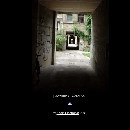
[
<< zurück
|
weiter >>
]
©
Znarf Electronix
2004