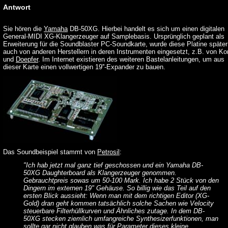
Antwort
Sie hören die
Yamaha
DB-50XG. Hierbei handelt es sich um einen digitalen
General-MIDI XG-Klangerzeuger auf Samplebasis. Ursprünglich geplant als
Erweiterung für die Soundblaster PC-Soundkarte, wurde diese Platine später
auch von anderen Herstellern in deren Instrumenten eingesetzt, z.B. von Ko
und
Doepfer
. Im Internet existieren des weiteren Bastelanleitungen, um aus
dieser Karte einen vollwertigen 19''-Expander zu bauen.
Das Soundbeispiel stammt von
Petrosil
:
"Ich hab jetzt mal ganz tief geschossen und ein Yamaha DB-
50XG Daughterboard als Klangerzeuger genommen.
Gebrauchtpreis sowas um 50-100 Mark. Ich habe 2 Stück von den
Dingern im externen 19" Gehäuse. So billig wie das Teil auf den
ersten Blick aussieht: Wenn man mit dem richtigen Editor (XG-
Gold) dran geht kommen tatsächlich solche Sachen wie Velocity
steuerbare Filterhüllkurven und Ähnliches zutage. In dem DB-
50XG stecken ziemlich umfangreiche Synthesizerfunktionen, man
sollte gar nicht glauben was für Parameter dieses kleine