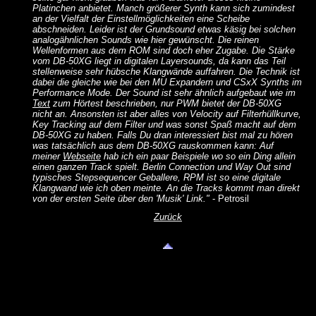
Platinchen anbietet. Manch größerer Synth kann sich zumindest
an der Vielfalt der Einstellmöglichkeiten eine Scheibe
abschneiden. Leider ist der Grundsound etwas käsig bei solchen
analogähnlichen Sounds wie hier gewünscht. Die reinen
Wellenformen aus dem ROM sind doch eher Zugabe. Die Stärke
vom DB-50XG liegt in digitalen Layersounds, da kann das Teil
stellenweise sehr hübsche Klangwände auffahren. Die Technik ist
dabei die gleiche wie bei den MU Expandern und CSxX Synths im
Performance Mode. Der Sound ist sehr ähnlich aufgebaut wie im
Text
zum Hörtest beschrieben, nur PWM bietet der DB-50XG
nicht an. Ansonsten ist aber alles von Velocity auf Filterhüllkurve,
Key Tracking auf dem Filter und was sonst Spaß macht auf dem
DB-50XG zu haben. Falls Du dran interessiert bist mal zu hören
was tatsächlich aus dem DB-50XG rauskommen kann: Auf
meiner
Webseite
hab ich ein paar Beispiele wo so ein Ding allein
einen ganzen Track spielt. Berlin Connection und Way Out sind
typisches Stepsequencer Geballere, RPM ist so eine digitale
Klangwand wie ich oben meinte. An die Tracks kommt man direkt
von der ersten Seite über den 'Musik' Link."
- Petrosil
Zurück