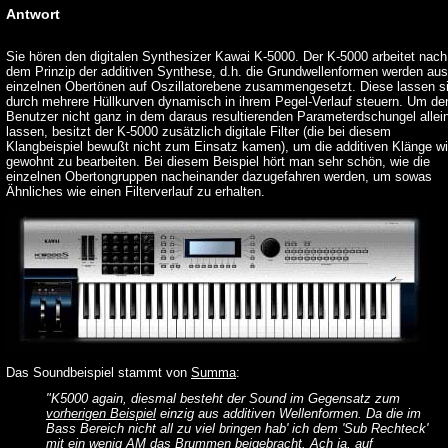
Antwort
Sie hören den digitalen Synthesizer Kawai K-5000. Der K-5000 arbeitet nach
dem Prinzip der additiven Synthese, d.h. die Grundwellenformen werden aus
einzelnen Obertönen auf Oszillatorebene zusammengesetzt. Diese lassen s
durch mehrere Hüllkurven dynamisch in ihrem Pegel-Verlauf steuern. Um de
Benutzer nicht ganz in dem daraus resultierenden Parameterdschungel allei
lassen, besitzt der K-5000 zusätzlich digitale Filter (die bei diesem
Klangbeispiel bewußt nicht zum Einsatz kamen), um die additiven Klänge w
gewohnt zu bearbeiten. Bei diesem Beispiel hört man sehr schön, wie die
einzelnen Obertongruppen nacheinander dazugefahren werden, um sowas
Ähnliches wie einen Filterverlauf zu erhalten.
Das Soundbeispiel stammt von
Summa
:
"K5000 again, diesmal besteht der Sound im Gegensatz zum
vorherigen Beispiel
einzig aus additiven Wellenformen. Da die im
Bass Bereich nicht all zu viel bringen hab' ich dem 'Sub Rechteck'
mit ein wenig AM das Brummen beigebracht. Ach ja, auf