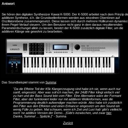
Antwort
Sie hören den digitalen Synthesizer Kawai K-5000. Der K-5000 arbeitet nach dem Prinzip d
additiven Synthese, d.h. die Grundwellenformen werden aus einzelnen Obertönen auf
Oszillatorebene zusammengesetzt. Diese lassen sich durch mehrere Hüllkurven dynamisc
ihrem Pegel-Verlauf steuern. Um den Benutzer nicht ganz in dem daraus resultierenden
Parameterdschungel allein zu lassen, besitzt der K-5000 zusätzlich digitale Filter, um die
additiven Klänge wie gewohnt zu bearbeiten.
Das Soundbeispiel stammt von
Summa
:
"Da die Effekte Teil der K5k Klangerzeugung sind habe ich sie, wenn auch nur
sanft, eingesetzt. Aber was soll ich machen, der 24dB Filter klingt einfach viel
zu hart und der Bass Sound lebt vom Filter. Eine Alternative wäre der Formant
Filter, aber der funktioniert leider nur mit additiven Wellenformen, was die
Programmierung deutlich aufwendiger machen würde. Also habe ich zusätzlich
den Filter aus den Effekten und einen Enhancer eingesetzt um den Sound ein
wenig Fülle zu geben. Mal schauen, wenn ich Zeit und Lust hab' gibt's vielleicht
noch 'ne additive Version der Demo... [Gibt's inzwischen, und zwar
hier
.
Danke, Summa! ... Spätzle.]"
- Summa
Zurück